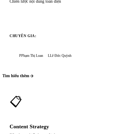
Chiến lược nội dung toàn diện
CHUYÊN GIA:
P
Phạm Thị Loan
L
Lê Đức Quỳnh
Tìm hiểu thêm
📋
Content Strategy