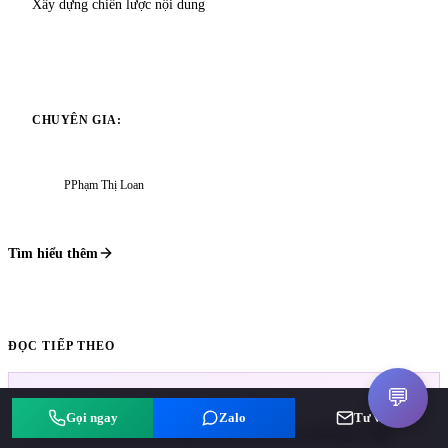
Xây dựng chiến lược nội dung
CHUYÊN GIA:
P
Phạm Thị Loan
Tìm hiểu thêm
ĐỌC TIẾP THEO
💬
MARKETING
Gọi ngay
Zalo
Tư vấn
Tối ưu hóa tỷ lệ chuyển đổi trên Landing Page