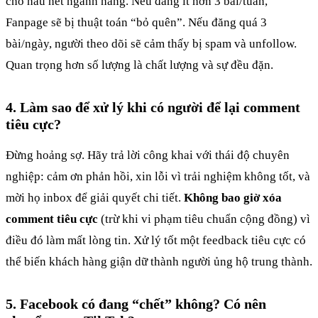
cho hầu hết ngành hàng. Nếu đăng ít hơn 3 bài/tuần,
Fanpage sẽ bị thuật toán “bỏ quên”. Nếu đăng quá 3
bài/ngày, người theo dõi sẽ cảm thấy bị spam và unfollow.
Quan trọng hơn số lượng là chất lượng và sự đều đặn.
4. Làm sao để xử lý khi có người để lại comment
tiêu cực?
Đừng hoảng sợ. Hãy trả lời công khai với thái độ chuyên
nghiệp: cảm ơn phản hồi, xin lỗi vì trải nghiệm không tốt, và
mời họ inbox để giải quyết chi tiết.
Không bao giờ xóa
comment tiêu cực
(trừ khi vi phạm tiêu chuẩn cộng đồng) vì
điều đó làm mất lòng tin. Xử lý tốt một feedback tiêu cực có
thể biến khách hàng giận dữ thành người ủng hộ trung thành.
5. Facebook có đang “chết” không? Có nên