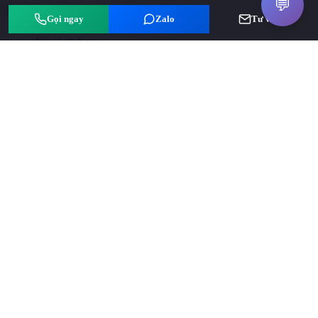
💬
Dịch vụ
Gọi ngay
Zalo
Tư vấn
Tất cả dịch vụ
Quảng cáo Google/Facebook
SEO Website
Content Marketing
Thiết kế Website
Liên kết
Giới thiệu
Đội ngũ
Liên hệ
Chính sách bảo mật
Điều khoản sử dụng
Chính sách thanh toán
Chính sách thanh toán bảo hành và đổi trả
Theo dõi