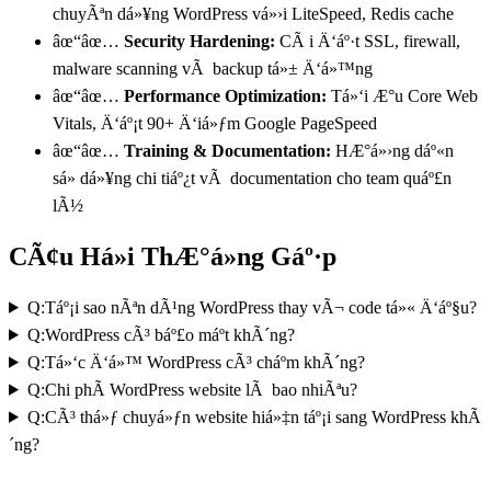
chuyÃªn dá»¥ng WordPress vá»›i LiteSpeed, Redis cache
âœ“
âœ…
Security Hardening:
CÃ i Ä‘áº·t SSL, firewall,
malware scanning vÃ backup tá»± Ä‘á»™ng
âœ“
âœ…
Performance Optimization:
Tá»‘i Æ°u Core Web
Vitals, Ä‘áº¡t 90+ Ä‘iá»ƒm Google PageSpeed
âœ“
âœ…
Training & Documentation:
HÆ°á»›ng dáº«n
sá»­ dá»¥ng chi tiáº¿t vÃ documentation cho team quáº£n
lÃ½
CÃ¢u Há»i ThÆ°á»ng Gáº·p
Q:
Táº¡i sao nÃªn dÃ¹ng WordPress thay vÃ¬ code tá»« Ä‘áº§u?
Q:
WordPress cÃ³ báº£o máº­t khÃ´ng?
Q:
Tá»‘c Ä‘á»™ WordPress cÃ³ cháº­m khÃ´ng?
Q:
Chi phÃ­ WordPress website lÃ bao nhiÃªu?
Q:
CÃ³ thá»ƒ chuyá»ƒn website hiá»‡n táº¡i sang WordPress khÃ
´ng?