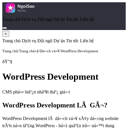
Trang chủ
Dịch vụ
Đội ngũ
Dự án
Tin tức
Liên hệ
×
Trang chủ
Dịch vụ
Đội ngũ
Dự án
Tin tức
Liên hệ
Trang chủ
Trang chá»§
Dá»‹ch vá»¥
WordPress Development
ðŸ”§
WordPress Development
CMS phá»• biáº¿n nháº¥t tháº¿ giá»›i
WordPress Development LÃ GÃ¬?
WordPress Development lÃ dá»‹ch vá»¥ xÃ¢y dá»±ng website
trÃªn ná»n táº£ng WordPress - há»‡ quáº£n trá»‹ ná»™i dung