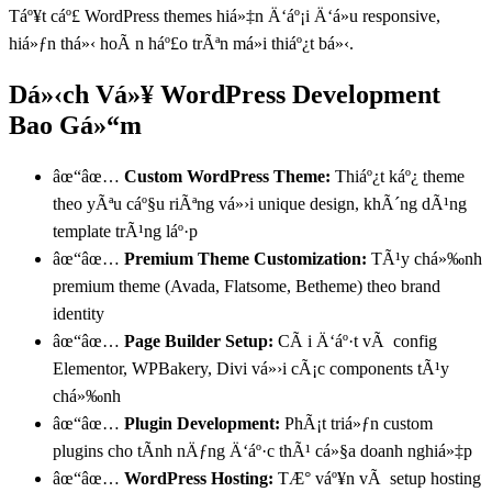
Táº¥t cáº£ WordPress themes hiá»‡n Ä‘áº¡i Ä‘á»u responsive,
hiá»ƒn thá»‹ hoÃ n háº£o trÃªn má»i thiáº¿t bá»‹.
Dá»‹ch Vá»¥ WordPress Development
Bao Gá»“m
âœ“
âœ…
Custom WordPress Theme:
Thiáº¿t káº¿ theme
theo yÃªu cáº§u riÃªng vá»›i unique design, khÃ´ng dÃ¹ng
template trÃ¹ng láº·p
âœ“
âœ…
Premium Theme Customization:
TÃ¹y chá»‰nh
premium theme (Avada, Flatsome, Betheme) theo brand
identity
âœ“
âœ…
Page Builder Setup:
CÃ i Ä‘áº·t vÃ config
Elementor, WPBakery, Divi vá»›i cÃ¡c components tÃ¹y
chá»‰nh
âœ“
âœ…
Plugin Development:
PhÃ¡t triá»ƒn custom
plugins cho tÃ­nh nÄƒng Ä‘áº·c thÃ¹ cá»§a doanh nghiá»‡p
âœ“
âœ…
WordPress Hosting:
TÆ° váº¥n vÃ setup hosting