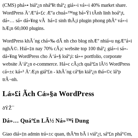
(CMS) phá»• biáº¿n nháº¥t tháº¿ giá»›i vá»›i 40% market share.
WordPress Ä‘Æ°á»£c Æ°a chuá»™ng bá»Ÿi tÃ­nh linh hoáº¡t,
dá»… sá»­ dá»¥ng vÃ há»‡ sinh thÃ¡i plugin phong phÃº vá»›i
hÆ¡n 60,000 plugins.
WordPress khÃ´ng chá»‰ dÃ nh cho blog nhÆ° nhiá»u ngÆ°á»i
nghÄ©. Hiá»‡n nay 70% cÃ¡c website top 100 tháº¿ giá»›i sá»­
dá»¥ng WordPress cho Ä‘á»§ loáº¡i: tá»« portfolio, corporate
website Ä‘áº¿n e-commerce. Há»c cÃ¡ch quáº£n lÃ½ WordPress
cá»±c ká»³ Ä‘Æ¡n giáº£n - khÃ´ng cáº§n kiáº¿n thá»©c láº­p
trÃ¬nh.
Lá»£i Ãch Cá»§a WordPress
ðŸŽ¯
Dá»… Quáº£n LÃ½ Ná»™i Dung
Giao diá»‡n admin trá»±c quan, thÃªm bÃ i viáº¿t, sáº£n pháº©m,