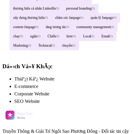
thương hiệu cá nhân LinkedIn
personal branding
(1)
(1)
xây dựng thương hiệu
chăm sóc fanpage
quản lý fanpage
(1)
(1)
(1)
content fanpage
tăng tương tác
community management
(1)
(1)
(1)
chạy
ngân
Chiến
lược
Local
Email
(1)
(1)
(1)
(1)
(1)
(1)
Marketing
Technical
chuyển
(1)
(1)
(1)
Dá»‹ch Vá»¥ KhÃ¡c
Thiáº¿t Káº¿ Website
E-commerce
Corporate Website
SEO Website
Truyền Thông & Giải Trí Ngôi Sao Phương Đông - Đối tác tin cậy