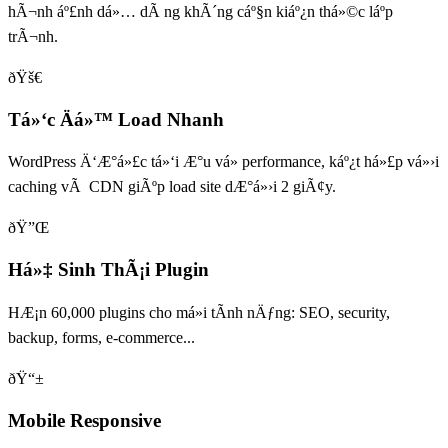
hÃ¬nh áº£nh dá»… dÃ ng khÃ´ng cáº§n kiáº¿n thá»©c láº­p
trÃ¬nh.
ðŸš€
Tá»‘c Äá»™ Load Nhanh
WordPress Ä‘Æ°á»£c tá»‘i Æ°u vá» performance, káº¿t há»£p vá»›i
caching vÃ CDN giÃºp load site dÆ°á»›i 2 giÃ¢y.
ðŸ”Œ
Há»‡ Sinh ThÃ¡i Plugin
HÆ¡n 60,000 plugins cho má»i tÃ­nh nÄƒng: SEO, security,
backup, forms, e-commerce...
ðŸ“±
Mobile Responsive